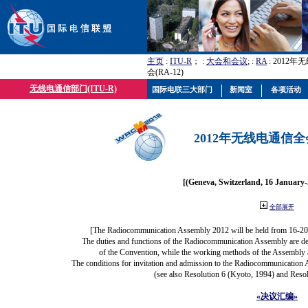
主页
:
ITU-R
； :
大会和会议
; :
RA
: 2012
会(RA-12)
无线电通信部门(ITU-R)
国际电联三大部门
新闻室
各项活动
2012年无线电通信全会(
[(Geneva, Switzerland, 16 January
全部展开
[The Radiocommunication Assembly 2012 will be held from 16-20
The duties and functions of the Radiocommunication Assembly are defi
of the Convention, while the working methods of the Assembly a
The conditions for invitation and admission to the Radiocommunication A
(see also Resolution 6 (Kyoto, 1994) and Resol
«决议汇编»