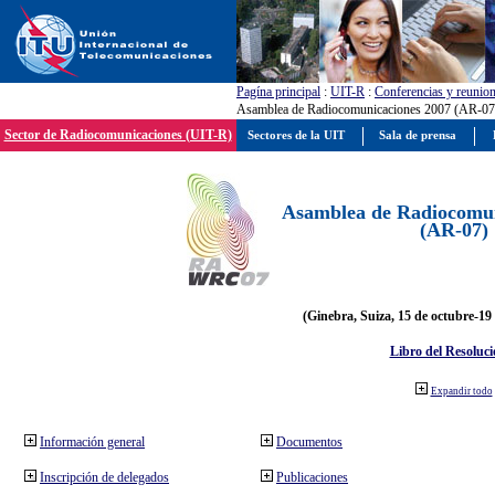
Pagína principal
:
UIT-R
:
Conferencias y reunio
Asamblea de Radiocomunicaciones 2007 (AR-07
Sector de Radiocomunicaciones (UIT-R)
Sectores de la UIT
Sala de prensa
Asamblea de Radiocomun
(AR-07)
(Ginebra, Suiza, 15 de octubre-19
Libro del Resoluci
Expandir todo
Información general
Documentos
Inscripción de delegados
Publicaciones