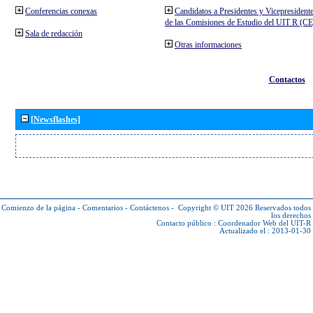
Conferencias conexas
Candidatos a Presidentes y Vicepresident
de las Comisiones de Estudio del UIT R (C
Sala de redacción
Otras informaciones
Contactos
[Newsflashes]
Comienzo de la página
-
Comentarios
-
Contáctenos
-
Copyright © UIT 2026
Reservados todos
los derechos
Contacto público :
Coordenador Web del UIT-R
Actualizado el : 2013-01-30