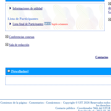
de
Informaciones de utilidad
G
Lista de Participantes
Lista final de Participantes
Inglés solamente
Conferencias conexas
Sala de redacción
Contactos
[Newsflashes]
Comienzo de la página
-
Comentarios
-
Contáctenos
-
Copyright © UIT 2026
Reservados todos
los derechos
Contacto público :
Coordenador Web del UIT-R
Actualizado el : 2013-01-30