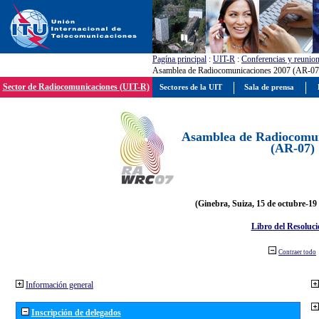
Pagína principal
:
UIT-R
:
Conferencias y reunio
Asamblea de Radiocomunicaciones 2007 (AR-07
Sector de Radiocomunicaciones (UIT-R)
Sectores de la UIT
Sala de prensa
Asamblea de Radiocomun
(AR-07)
(Ginebra, Suiza, 15 de octubre-19
Libro del Resoluci
Contraer todo
Información general
Inscripción de delegados