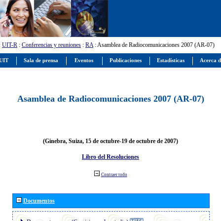
:
UIT-R
:
Conferencias y reuniones
:
RA
: Asamblea de Radiocomunicaciones 2007 (AR-07)
 UIT
Sala de prensa
Eventos
Publicaciones
Estadísticas
Acerca d
Asamblea de Radiocomunicaciones 2007 (AR-07)
(Ginebra, Suiza, 15 de octubre-19 de octubre de 2007)
Libro del Resoluciones
Contraer todo
Documentos