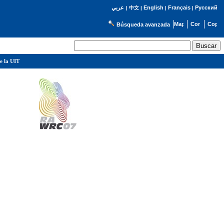
English
Français
Русский
عربي
|
中文
|
|
|
Búsqueda avanzada
e la UIT