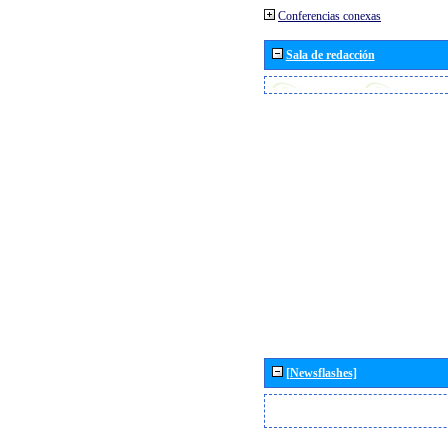
Conferencias conexas
Sala de redacción
[Newsflashes]