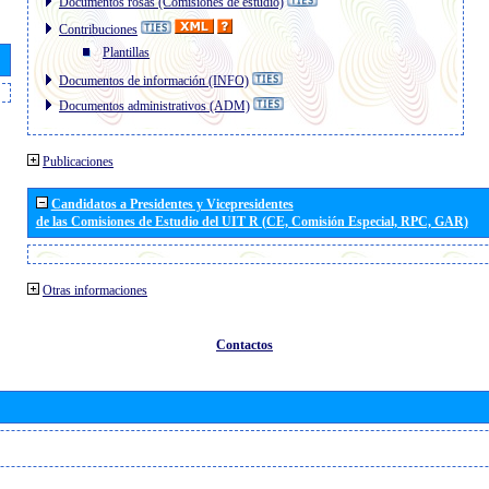
Documentos rosas (Comisiones de estudio)
Contribuciones
Plantillas
Documentos de información (INFO)
Documentos administrativos (ADM)
Publicaciones
Candidatos a Presidentes y Vicepresidentes
de las Comisiones de Estudio del UIT R (CE, Comisión Especial, RPC, GAR)
Otras informaciones
Contactos