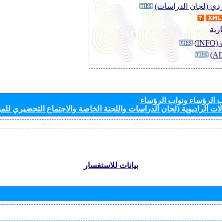
وردي (لجان الدراسات)
رية
I)
الرؤساء ونواب الرؤساء
ات الراديوية (لجان الدراسات واللجنة الخاصة والاجتماع التحضيري للمؤ
بيانات للاستفسار