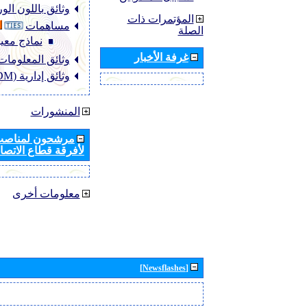
وثائق باللون ال
المؤتمرات ذات
مساهمات
الصلة
نماذج معيا
غرفة الأخبار
وثائق المعلومات (NFO
وثائق إدارية (ADM)
المنشورات
مرشحون لمناصب 
لأفرقة قطاع الاتصال
معلومات أخرى
[Newsflashes]