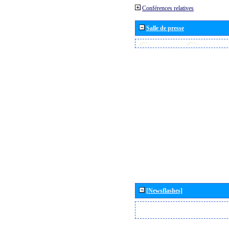
Conférences relatives
Salle de presse
[Newsflashes]