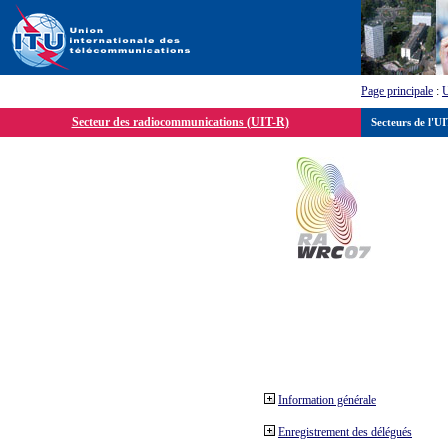
Page principale
:
Secteur des radiocommunications (UIT-R)
Secteurs de l'U
Information générale
Enregistrement des délégués