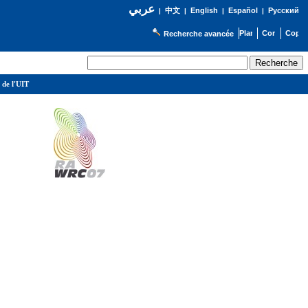
عربي
English
Español
Русский
|
中文
|
|
|
Recherche avancée
 de l'UIT