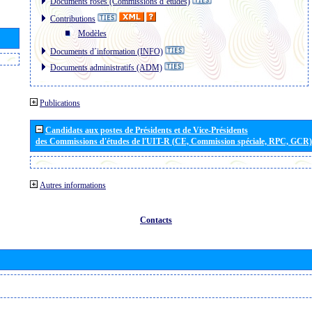
Documents roses (Commissions d´études)
Contributions
Modèles
Documents d´information (INFO)
Documents administratifs (ADM)
Publications
Candidats aux postes de Présidents et de Vice-Présidents
des Commissions d'études de l'UIT-R (CE, Commission spéciale, RPC, GCR)
Autres informations
Contacts