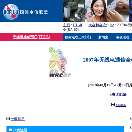
主页
:
ITU-R
； :
大会和会议
; :
RA
: 2007
会(RA-07)
无线电通信部门(ITU-R)
国际电联三大部门
新闻室
各项活动
2007年无线电通信全会(
(2007年10月15日-10月19日
«决议汇编»
全部收缩
一般信息
代表注册