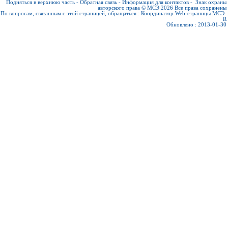
Подняться в верхнюю часть
-
Обратная связь
-
Информация для контактов
-
Знак охраны
авторского права © МСЭ 2026
Все права сохранены
По вопросам, связанным с этой страницей, обращаться :
Координатор Web-страницы МСЭ-
R
Обновлено : 2013-01-30