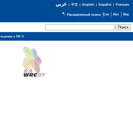
عربي
English
Español
Français
|
中文
|
|
|
Расширенный поиск
ведения о МСЭ