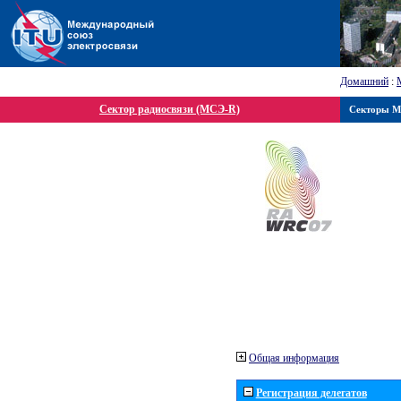
Домашний
:
Сектор радиосвязи (МСЭ-R)
Секторы 
Общая информация
Регистрация делегатов