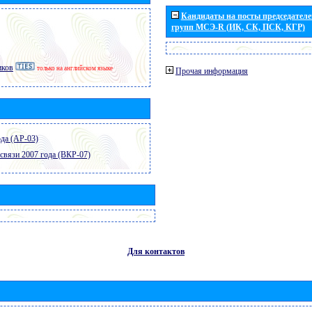
Кандидаты на посты председателей
групп МСЭ-R (ИК, СК, ПСК, КГР)
иков
только на английском языке
Прочая информация
да (АР-03)
связи 2007 года (ВКР-07)
Для контактов