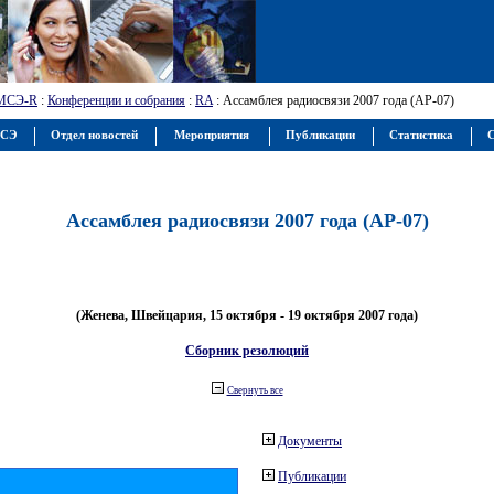
МСЭ-R
:
Конференции и собрания
:
RA
: Ассамблея радиосвязи 2007 года (АР-07)
МСЭ
Отдел новостей
Мероприятия
Публикации
Статистика
С
Ассамблея радиосвязи 2007 года (АР-07)
(Женева, Швейцария, 15 октября - 19 октября 2007 года)
Сборник резолюций
Свернуть все
Документы
Публикации