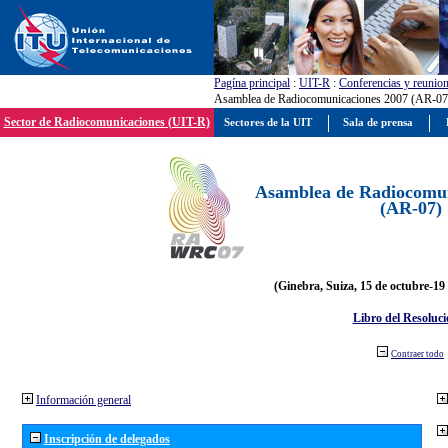
Pagína principal
:
UIT-R
:
Conferencias y reunio
Asamblea de Radiocomunicaciones 2007 (AR-07
Sector de Radiocomunicaciones (UIT-R)
Sectores de la UIT
Sala de prensa
Asamblea de Radiocomun
(AR-07)
(Ginebra, Suiza, 15 de octubre-19
Libro del Resoluci
Contraer todo
Información general
Inscripción de delegados