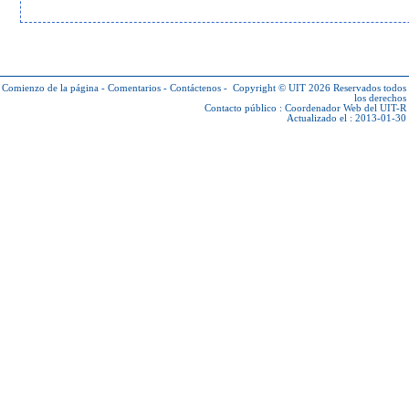
Comienzo de la página
-
Comentarios
-
Contáctenos
-
Copyright © UIT 2026
Reservados todos
los derechos
Contacto público :
Coordenador Web del UIT-R
Actualizado el : 2013-01-30