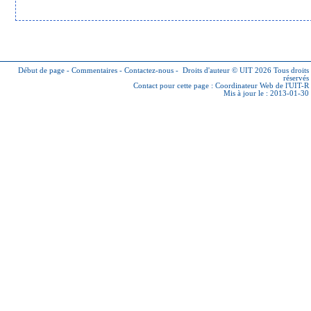
Début de page
-
Commentaires
-
Contactez-nous
-
Droits d'auteur © UIT 2026
Tous droits
réservés
Contact pour cette page :
Coordinateur Web de l'UIT-R
Mis à jour le : 2013-01-30