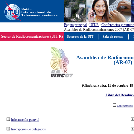
Pagína principal
:
UIT-R
:
Conferencias y reunio
Asamblea de Radiocomunicaciones 2007 (AR-07
Sector de Radiocomunicaciones (UIT-R)
Sectores de la UIT
Sala de prensa
Asamblea de Radiocomun
(AR-07)
(Ginebra, Suiza, 15 de octubre-19
Libro del Resoluci
Contraer todo
Información general
Inscripción de delegados