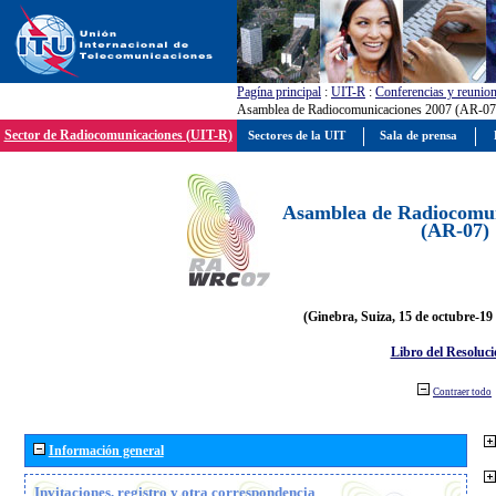
Pagína principal
:
UIT-R
:
Conferencias y reunio
Asamblea de Radiocomunicaciones 2007 (AR-07
Sector de Radiocomunicaciones (UIT-R)
Sectores de la UIT
Sala de prensa
Asamblea de Radiocomun
(AR-07)
(Ginebra, Suiza, 15 de octubre-19
Libro del Resoluci
Contraer todo
Información general
Invitaciones, registro y otra correspondencia