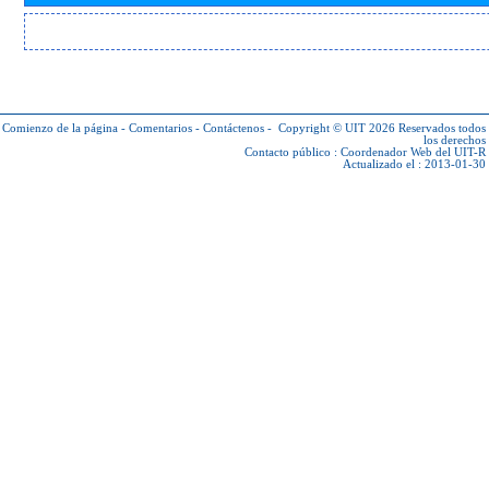
Comienzo de la página
-
Comentarios
-
Contáctenos
-
Copyright © UIT 2026
Reservados todos
los derechos
Contacto público :
Coordenador Web del UIT-R
Actualizado el : 2013-01-30