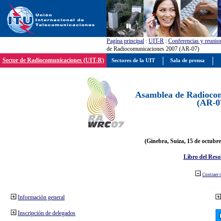
Pagína principal
:
UIT-R
:
Conferencias y reunio
de Radiocomunicaciones 2007 (AR-07)
Sector de Radiocomunicaciones (UIT-R)
Sectores de la UIT
Sala de prensa
Asamblea de Radiocom
(AR-0
(Ginebra, Suiza, 15 de octubre
Libro del Reso
Contraer 
Información general
Inscripción de delegados