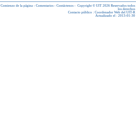
Comienzo de la página
-
Comentarios
-
Contáctenos
-
Copyright © UIT 2026
Reservados todos
los derechos
Contacto público :
Coordenador Web del UIT-R
Actualizado el : 2013-01-30