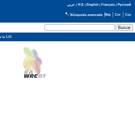
English
Français
Русский
عربي
|
中文
|
|
|
Búsqueda avanzada
e la UIT