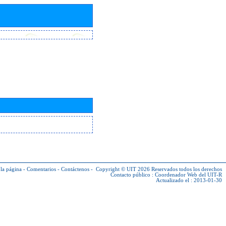
la página
-
Comentarios
-
Contáctenos
-
Copyright © UIT 2026
Reservados todos los derechos
Contacto público :
Coordenador Web del UIT-R
Actualizado el : 2013-01-30