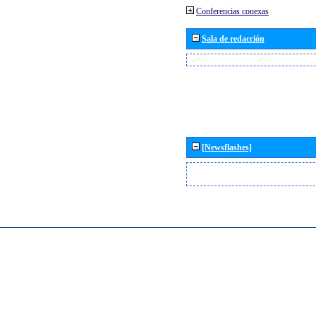
Conferencias conexas
Sala de redacción
[Newsflashes]