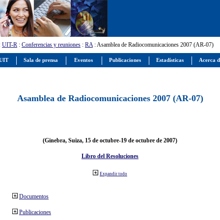
:
UIT-R
:
Conferencias y reuniones
:
RA
: Asamblea de Radiocomunicaciones 2007 (AR-07)
 UIT
Sala de prensa
Eventos
Publicaciones
Estadísticas
Acerca d
Asamblea de Radiocomunicaciones 2007 (AR-07)
(Ginebra, Suiza, 15 de octubre-19 de octubre de 2007)
Libro del Resoluciones
Expandir todo
Documentos
Publicaciones