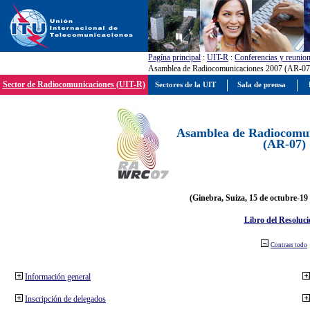
Pagína principal
:
UIT-R
:
Conferencias y reunio
Asamblea de Radiocomunicaciones 2007 (AR-07
Sector de Radiocomunicaciones (UIT-R)
Sectores de la UIT
Sala de prensa
Asamblea de Radiocomun
(AR-07)
(Ginebra, Suiza, 15 de octubre-19
Libro del Resoluci
Contraer todo
Información general
Inscripción de delegados