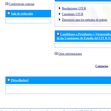
Conferencias conexas
Resoluciones UIT-R
Sala de redacción
Cuestiones UIT-R
Directrices para los métodos de trabajo
Candidatos a Presidentes y Vicepreside
de las Comisiones de Estudio del UIT R 
Otras informaciones
Contactos
[Newsflashes]