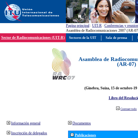
Pagína principal
:
UIT-R
:
Conferencias y reunio
Asamblea de Radiocomunicaciones 2007 (AR-07
Sector de Radiocomunicaciones (UIT-R)
Sectores de la UIT
Sala de prensa
Asamblea de Radiocomun
(AR-07)
(Ginebra, Suiza, 15 de octubre-19
Libro del Resoluci
Contraer todo
Información general
Documentos
Inscripción de delegados
Publicaciones