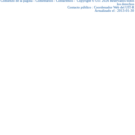
Comienzo de la página
-
Comentarios
-
Contáctenos
-
Copyright © UIT 2026
Reservados todos
los derechos
Contacto público :
Coordenador Web del UIT-R
Actualizado el : 2013-01-30