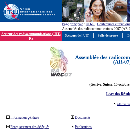
Page principale
:
UIT-R
:
Conférences et réunion
Assemblée des radiocommunications 2007 (AR-
Secteur des radiocommunications (UIT-
Secteurs de l'UIT
Salle de presse
E
R)
Assemblée des radiocom
(AR-07
(Genève, Suisse, 15 octobre
Livre des Résol
Afficher to
Information générale
Documents
Enregistrement des délégués
Publications