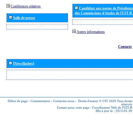
Conférences relatives
Candidats aux postes de Présidents 
des Commissions d'études de l'UIT-R
Salle de presse
Autres informations
Contacts
[Newsflashes]
Début de page
-
Commentaires
-
Contactez-nous
-
Droits d'auteur © UIT 2026
Tous droits
réservés
Contact pour cette page :
Coordinateur Web de l'UIT-R
Mis à jour le : 2013-01-30