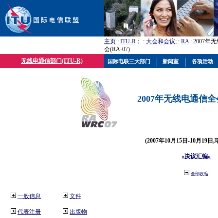
主页
:
ITU-R
； :
大会和会议
; :
RA
: 2007
会(RA-07)
无线电通信部门(ITU-R)
国际电联三大部门
新闻室
各项活动
2007年无线电通信全会(
(2007年10月15日-10月19日
«决议汇编»
全部收缩
一般信息
文件
代表注册
出版物