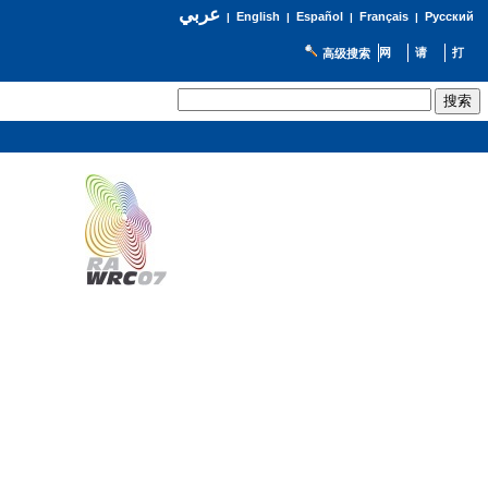
عربي
English
Español
Français
Русский
|
|
|
|
高级搜索