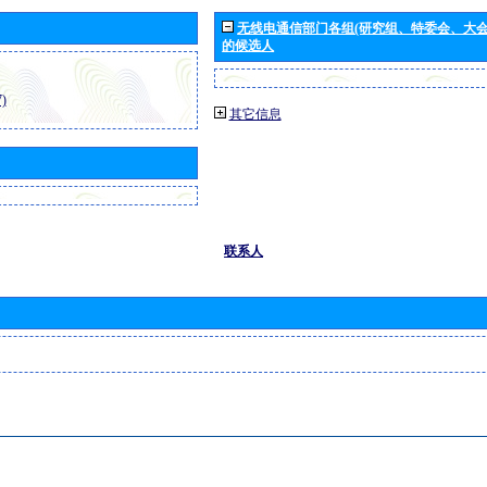
无线电通信部门各组(研究组、特委会、大
的候选人
)
其它信息
联系人