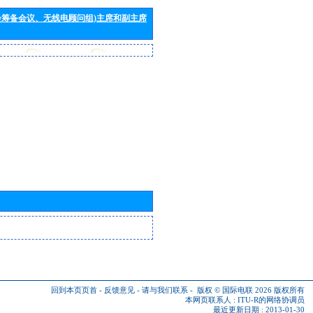
会筹备会议、无线电顾问组)主席和副主席
回到本页页首
-
反馈意见
-
请与我们联系
-
版权 © 国际电联 2026
版权所有
本网页联系人 :
ITU-R的网络协调员
最近更新日期 : 2013-01-30