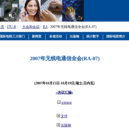
主页
:
ITU-R
； :
大会和会议
; :
RA
: 2007年无线电通信全会(RA-07)
国际电联三大部门
新闻室
各项活动
出版物
统计数字
国际电联简介
2007年无线电通信全会(RA-07)
(2007年10月15日-10月19日,瑞士,日内瓦)
«决议汇编»
全部收缩
文件
出版物