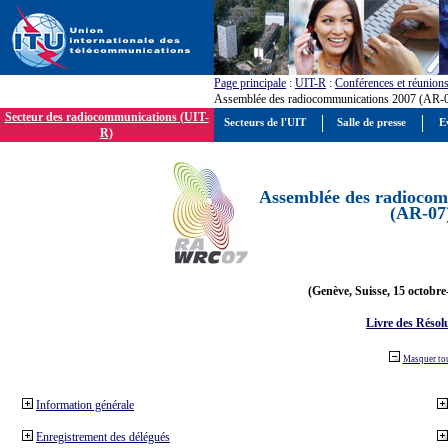
Page principale
:
UIT-R
:
Conférences et réunion
Assemblée des radiocommunications 2007 (AR-
Secteur des radiocommunications (UIT-
Secteurs de l'UIT
Salle de presse
E
R)
Assemblée des radiocom
(AR-07
(Genève, Suisse, 15 octobre
Livre des Résol
Masquer to
Information générale
Enregistrement des délégués