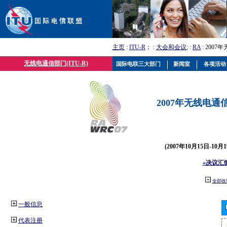
主页
:
ITU-R
； :
大会和会议
; :
RA
: 2007
无线电通信部门(ITU-R)
国际电联三大部门
新闻室
各项活动
2007年无线电通信
(2007年10月15日-10
«决议汇
全部收
一般信息
代表注册