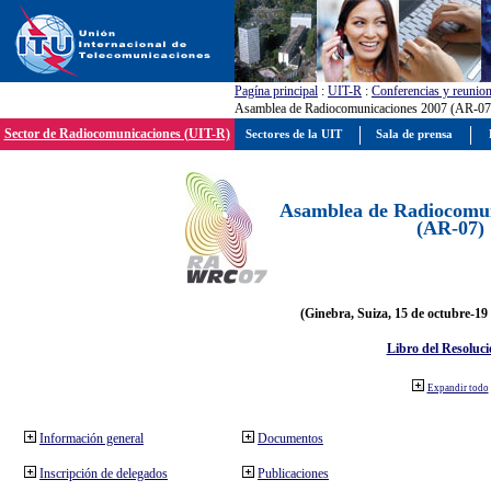
Pagína principal
:
UIT-R
:
Conferencias y reunio
Asamblea de Radiocomunicaciones 2007 (AR-07
Sector de Radiocomunicaciones (UIT-R)
Sectores de la UIT
Sala de prensa
Asamblea de Radiocomun
(AR-07)
(Ginebra, Suiza, 15 de octubre-19
Libro del Resoluci
Expandir todo
Información general
Documentos
Inscripción de delegados
Publicaciones