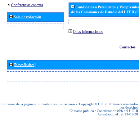
Conferencias conexas
Candidatos a Presidentes y Vicepreside
de las Comisiones de Estudio del UIT R 
Sala de redacción
Otras informaciones
Contactos
[Newsflashes]
Comienzo de la página
-
Comentarios
-
Contáctenos
-
Copyright © UIT 2026
Reservados todos
los derechos
Contacto público :
Coordenador Web del UIT-R
Actualizado el : 2013-01-30