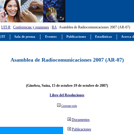
:
UIT-R
:
Conferencias y reuniones
:
RA
: Asamblea de Radiocomunicaciones 2007 (AR-07)
 UIT
Sala de prensa
Eventos
Publicaciones
Estadísticas
Acerca d
Asamblea de Radiocomunicaciones 2007 (AR-07)
(Ginebra, Suiza, 15 de octubre-19 de octubre de 2007)
Libro del Resoluciones
Contraer todo
Documentos
Publicaciones