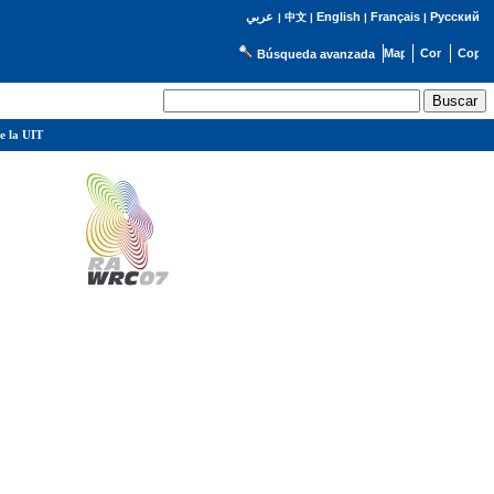
English
Français
Русский
عربي
|
中文
|
|
|
Búsqueda avanzada
e la UIT