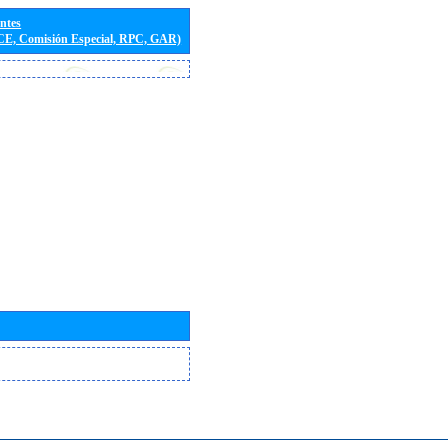
entes
(CE, Comisión Especial, RPC, GAR)