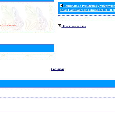
Candidatos a Presidentes y Vicepresid
de las Comisiones de Estudio del UIT R 
Inglés solamente
Otras informaciones
Contactos