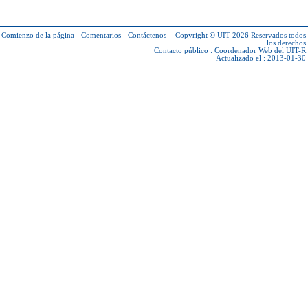
Comienzo de la página
-
Comentarios
-
Contáctenos
-
Copyright © UIT 2026
Reservados todos
los derechos
Contacto público :
Coordenador Web del UIT-R
Actualizado el : 2013-01-30