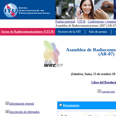
Pagína principal
:
UIT-R
:
Conferencias y reunio
Asamblea de Radiocomunicaciones 2007 (AR-07
Sector de Radiocomunicaciones (UIT-R)
Sectores de la UIT
Sala de prensa
Asamblea de Radiocomun
(AR-07)
(Ginebra, Suiza, 15 de octubre-19
Libro del Resoluci
Contraer todo
Información general
Documentos
Inscripción de delegados