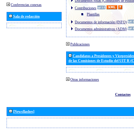
Documentos rosas (Comisiones de estudi
Conferencias conexas
Contribuciones
Plantillas
Sala de redacción
Documentos de información (INFO)
Documentos administrativos (ADM)
Publicaciones
Candidatos a Presidentes y Vicepreside
de las Comisiones de Estudio del UIT R 
Otras informaciones
Contactos
[Newsflashes]