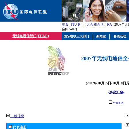
主页
:
ITU-R
； :
大会和会议
; :
RA
: 2007
会(RA-07)
无线电通信部门(ITU-R)
国际电联三大部门
新闻室
各项活动
2007年无线电通信全会(
(2007年10月15日-10月19日
«决议汇编»
全部收缩
一般信息
代表注册