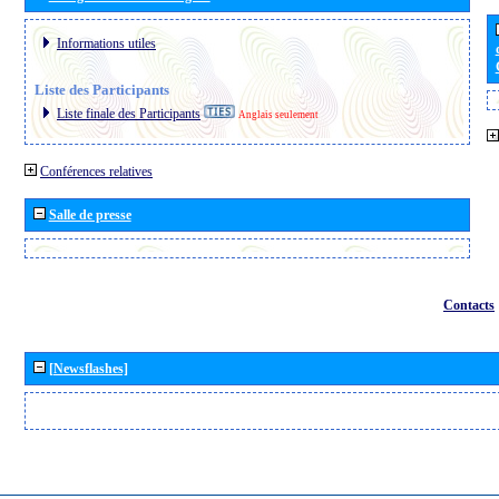
Informations utiles
Liste des Participants
Liste finale des Participants
Anglais seulement
Conférences relatives
Salle de presse
Contacts
[Newsflashes]