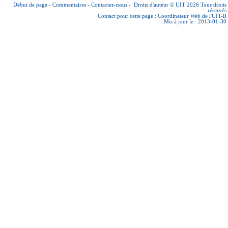
Début de page
-
Commentaires
-
Contactez-nous
-
Droits d'auteur © UIT 2026
Tous droits
réservés
Contact pour cette page :
Coordinateur Web de l'UIT-R
Mis à jour le : 2013-01-30