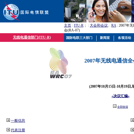
主页
:
ITU-R
； :
大会和会议
; :
RA
: 2007
会(RA-07)
无线电通信部门(ITU-R)
国际电联三大部门
新闻室
各项活动
2007年无线电通信全会(
(2007年10月15日-10月19日
«决议汇编»
全部收缩
一般信息
代表注册