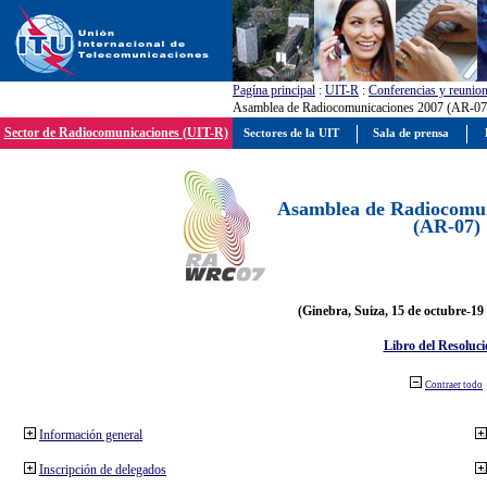
Pagína principal
:
UIT-R
:
Conferencias y reunio
Asamblea de Radiocomunicaciones 2007 (AR-07
Sector de Radiocomunicaciones (UIT-R)
Sectores de la UIT
Sala de prensa
Asamblea de Radiocomun
(AR-07)
(Ginebra, Suiza, 15 de octubre-19
Libro del Resoluci
Contraer todo
Información general
Inscripción de delegados