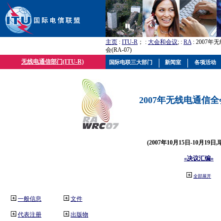
主页
:
ITU-R
； :
大会和会议
; :
RA
: 2007
会(RA-07)
无线电通信部门(ITU-R)
国际电联三大部门
新闻室
各项活动
2007年无线电通信全会(
(2007年10月15日-10月19日
«决议汇编»
全部展开
一般信息
文件
代表注册
出版物