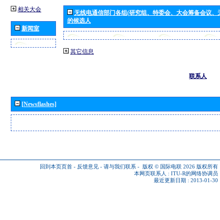
相关大会
无线电通信部门各组(研究组、特委会、大会筹备会议、
的候选人
新闻室
其它信息
联系人
[Newsflashes]
回到本页页首
-
反馈意见
-
请与我们联系
-
版权 © 国际电联 2026
版权所有
本网页联系人 :
ITU-R的网络协调员
最近更新日期 : 2013-01-30