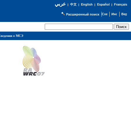
عربي
English
Español
Français
|
中文
|
|
|
Расширенный поиск
ведения о МСЭ