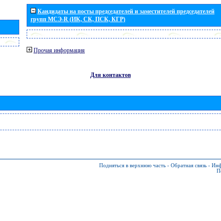
Кандидаты на посты председателей и заместителей председателей
групп МСЭ-R (ИК, СК, ПСК, КГР)
Прочая информация
Для контактов
Подняться в верхнюю часть
-
Обратная связь
-
Инф
П