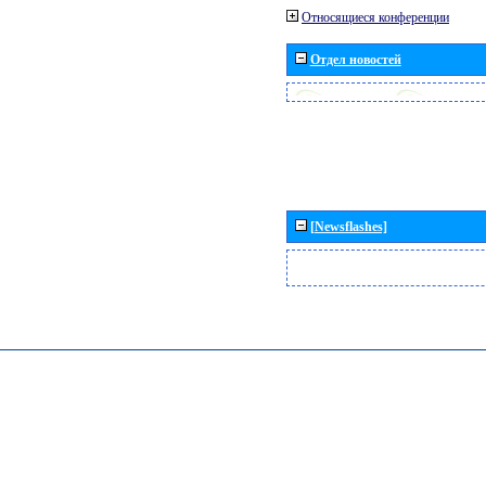
Относящиеся конференции
Отдел новостей
[Newsflashes]