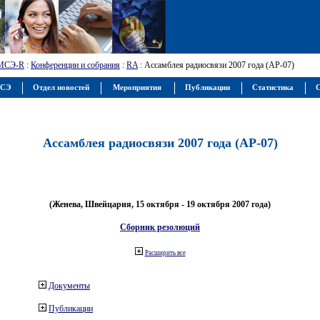
МСЭ-R
:
Конференции и собрания
:
RA
: Ассамблея радиосвязи 2007 года (АР-07)
МСЭ
Отдел новостей
Мероприятия
Публикации
Статистика
С
Ассамблея радиосвязи 2007 года (АР-07)
(Женева, Швейцария, 15 октября - 19 октября 2007 года)
Сборник резолюций
Расширить все
Документы
Публикации