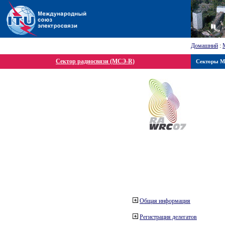
Домашний
:
Сектор радиосвязи (МСЭ-R)
Секторы 
Общая информация
Регистрация делегатов