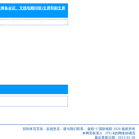
会筹备会议、无线电顾问组)主席和副主席
回到本页页首
-
反馈意见
-
请与我们联系
-
版权 © 国际电联 2026
版权所有
本网页联系人 :
ITU-R的网络协调员
最近更新日期 : 2013-01-30