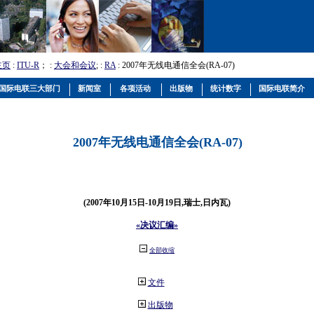
主页
:
ITU-R
； :
大会和会议
; :
RA
: 2007年无线电通信全会(RA-07)
国际电联三大部门
新闻室
各项活动
出版物
统计数字
国际电联简介
2007年无线电通信全会(RA-07)
(2007年10月15日-10月19日,瑞士,日内瓦)
«决议汇编»
全部收缩
文件
出版物