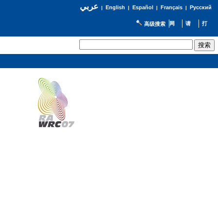
عربي
English
Español
Français
Русский
|
|
|
|
高级搜索