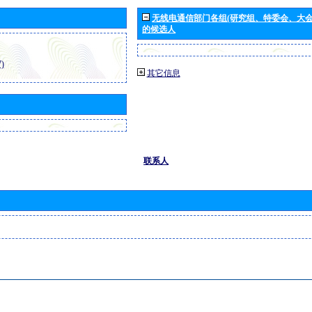
无线电通信部门各组(研究组、特委会、大
的候选人
)
其它信息
联系人