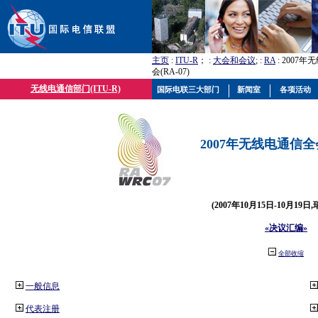
主页
:
ITU-R
； :
大会和会议
; :
RA
: 2007
会(RA-07)
无线电通信部门(ITU-R)
国际电联三大部门
新闻室
各项活动
2007年无线电通信全会(
(2007年10月15日-10月19日
«决议汇编»
全部收缩
一般信息
代表注册