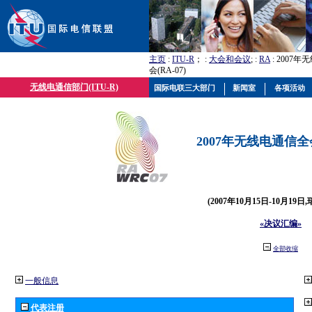
主页
:
ITU-R
； :
大会和会议
; :
RA
: 2007
会(RA-07)
无线电通信部门(ITU-R)
国际电联三大部门
新闻室
各项活动
2007年无线电通信全会(
(2007年10月15日-10月19日
«决议汇编»
全部收缩
一般信息
代表注册