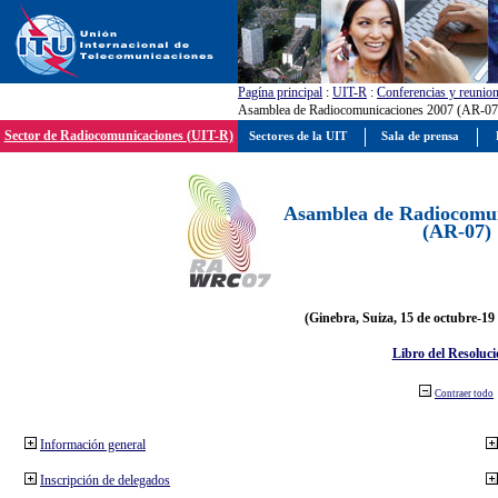
Pagína principal
:
UIT-R
:
Conferencias y reunio
Asamblea de Radiocomunicaciones 2007 (AR-07
Sector de Radiocomunicaciones (UIT-R)
Sectores de la UIT
Sala de prensa
Asamblea de Radiocomun
(AR-07)
(Ginebra, Suiza, 15 de octubre-19
Libro del Resoluci
Contraer todo
Información general
Inscripción de delegados