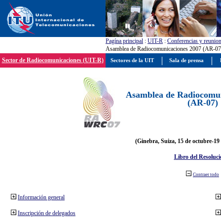
Pagína principal
:
UIT-R
:
Conferencias y reunio
Asamblea de Radiocomunicaciones 2007 (AR-07
Sector de Radiocomunicaciones (UIT-R)
Sectores de la UIT
Sala de prensa
Asamblea de Radiocomun
(AR-07)
(Ginebra, Suiza, 15 de octubre-19
Libro del Resoluci
Contraer todo
Información general
Inscripción de delegados