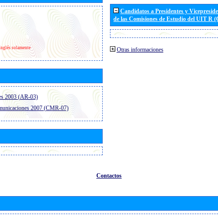
Candidatos a Presidentes y Vicepresid
de las Comisiones de Estudio del UIT R 
Inglés solamente
Otras informaciones
es 2003 (AR-03)
omunicaciones 2007 (CMR-07)
Contactos