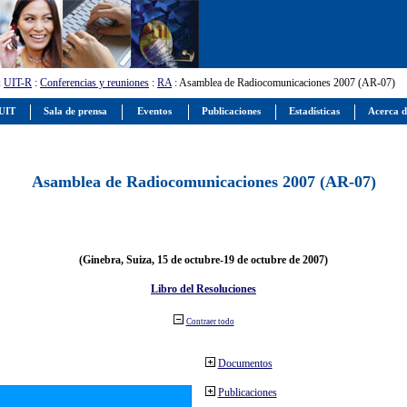
:
UIT-R
:
Conferencias y reuniones
:
RA
: Asamblea de Radiocomunicaciones 2007 (AR-07)
 UIT
Sala de prensa
Eventos
Publicaciones
Estadísticas
Acerca d
Asamblea de Radiocomunicaciones 2007 (AR-07)
(Ginebra, Suiza, 15 de octubre-19 de octubre de 2007)
Libro del Resoluciones
Contraer todo
Documentos
Publicaciones