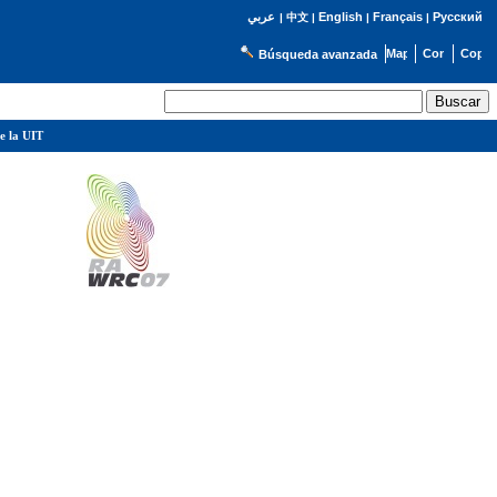
English
Français
Русский
عربي
|
中文
|
|
|
Búsqueda avanzada
e la UIT