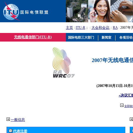
主页
:
ITU-R
； :
大会和会议
; :
RA
: 2007
无线电通信部门(ITU-R)
国际电联三大部门
新闻室
各项活动
2007年无线电通信
(2007年10月15日-10
«决议汇
全部收
一般信息
代表注册