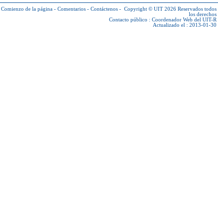
Comienzo de la página
-
Comentarios
-
Contáctenos
-
Copyright © UIT 2026
Reservados todos
los derechos
Contacto público :
Coordenador Web del UIT-R
Actualizado el : 2013-01-30