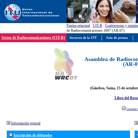
Pagína principal
:
UIT-R
:
Conferencias y reunio
de Radiocomunicaciones 2007 (AR-07)
Sector de Radiocomunicaciones (UIT-R)
Sectores de la UIT
Sala de prensa
Asamblea de Radiocom
(AR-0
(Ginebra, Suiza, 15 de octubre
Libro del Reso
Contraer 
Información general
Inscripción de delegados