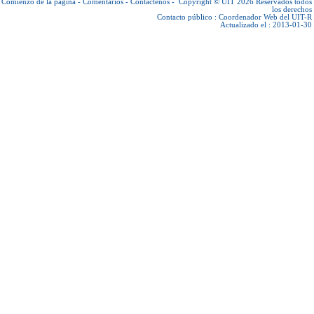
Comienzo de la página
-
Comentarios
-
Contáctenos
-
Copyright © UIT 2026
Reservados todos
los derechos
Contacto público :
Coordenador Web del UIT-R
Actualizado el : 2013-01-30