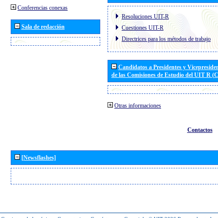
Conferencias conexas
Resoluciones UIT-R
Sala de redacción
Cuestiones UIT-R
Directrices para los métodos de trabajo
Candidatos a Presidentes y Vicepreside
de las Comisiones de Estudio del UIT R 
Otras informaciones
Contactos
[Newsflashes]