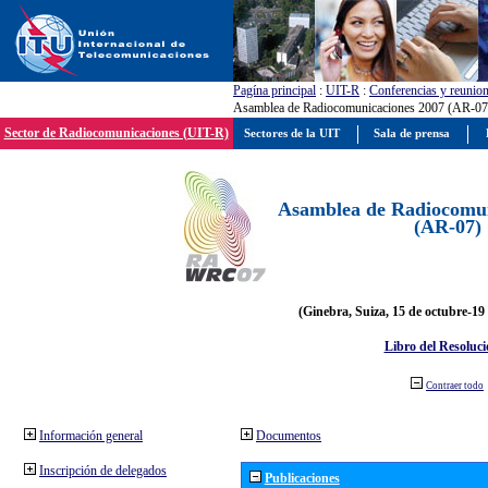
Pagína principal
:
UIT-R
:
Conferencias y reunio
Asamblea de Radiocomunicaciones 2007 (AR-07
Sector de Radiocomunicaciones (UIT-R)
Sectores de la UIT
Sala de prensa
Asamblea de Radiocomun
(AR-07)
(Ginebra, Suiza, 15 de octubre-19
Libro del Resoluci
Contraer todo
Información general
Documentos
Inscripción de delegados
Publicaciones