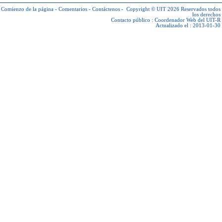
Comienzo de la página
-
Comentarios
-
Contáctenos
-
Copyright © UIT 2026
Reservados todos
los derechos
Contacto público :
Coordenador Web del UIT-R
Actualizado el : 2013-01-30