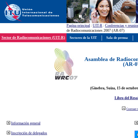
Pagína principal
:
UIT-R
:
Conferencias y reunio
de Radiocomunicaciones 2007 (AR-07)
Sector de Radiocomunicaciones (UIT-R)
Sectores de la UIT
Sala de prensa
Asamblea de Radiocom
(AR-0
(Ginebra, Suiza, 15 de octubre
Libro del Reso
Contraer 
Información general
Inscripción de delegados