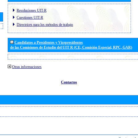
Resoluciones UIT-R
Cuestiones UIT-R
Directrices para los métodos de trabajo
Candidatos a Presidentes y Vicepresidentes
de las Comisiones de Estudio del UIT R (CE, Comisión Especial, RPC, GAR)
Otras informaciones
Contactos