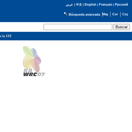
English
Français
Русский
عربي
|
中文
|
|
|
Búsqueda avanzada
e la UIT