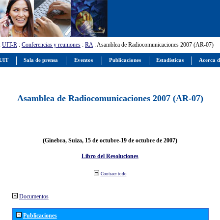
:
UIT-R
:
Conferencias y reuniones
:
RA
: Asamblea de Radiocomunicaciones 2007 (AR-07)
 UIT
Sala de prensa
Eventos
Publicaciones
Estadísticas
Acerca d
Asamblea de Radiocomunicaciones 2007 (AR-07)
(Ginebra, Suiza, 15 de octubre-19 de octubre de 2007)
Libro del Resoluciones
Contraer todo
Documentos
Publicaciones