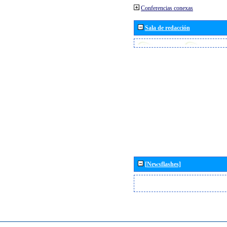
Conferencias conexas
Sala de redacción
[Newsflashes]