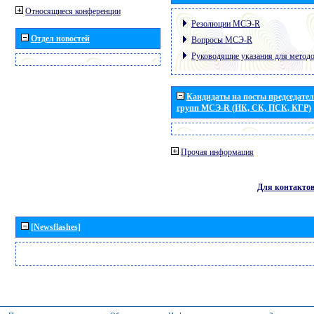
Относящиеся конференции
Резолюции МСЭ-R
Отдел новостей
Вопросы МСЭ-R
Руководящие указания для метод
Кандидаты на посты председател
групп МСЭ-R (ИК, СК, ПСК, КГР)
Прочая информация
Для контакто
[Newsflashes]