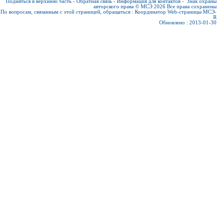
Подняться в верхнюю часть
-
Обратная связь
-
Информация для контактов
-
Знак охраны
авторского права © МСЭ 2026
Все права сохранены
По вопросам, связанным с этой страницей, обращаться :
Координатор Web-страницы МСЭ-
R
Обновлено : 2013-01-30