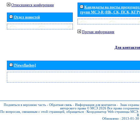
Относящиеся конференции
Кандидаты на посты председател
групп МСЭ-R (ИК, СК, ПСК, КГР)
Отдел новостей
Прочая информация
Для контакто
[Newsflashes]
Подняться в верхнюю часть
-
Обратная связь
-
Информация для контактов
-
Знак охраны
авторского права © МСЭ 2026
Все права сохранены
По вопросам, связанным с этой страницей, обращаться :
Координатор Web-страницы МСЭ-
R
Обновлено : 2013-01-30