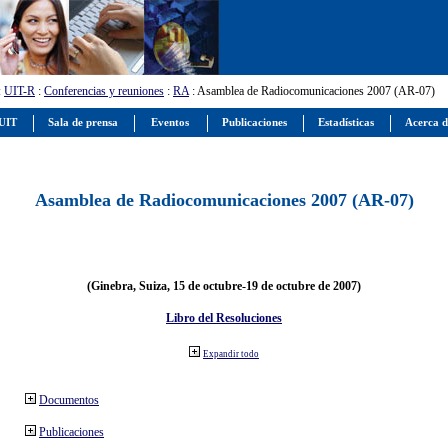
:
UIT-R
:
Conferencias y reuniones
:
RA
: Asamblea de Radiocomunicaciones 2007 (AR-07)
 UIT
Sala de prensa
Eventos
Publicaciones
Estadísticas
Acerca d
Asamblea de Radiocomunicaciones 2007 (AR-07)
(Ginebra, Suiza, 15 de octubre-19 de octubre de 2007)
Libro del Resoluciones
Expandir todo
Documentos
Publicaciones