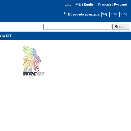
English
Français
Русский
عربي
|
中文
|
|
|
Búsqueda avanzada
e la UIT