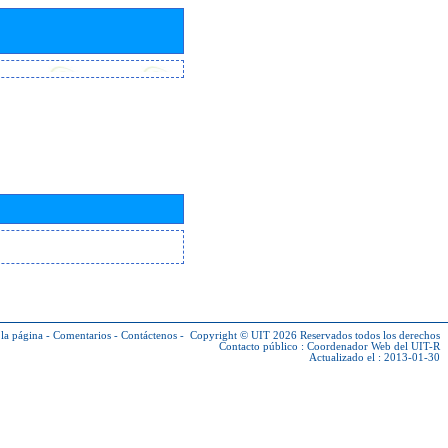
la página
-
Comentarios
-
Contáctenos
-
Copyright © UIT 2026
Reservados todos los derechos
Contacto público :
Coordenador Web del UIT-R
Actualizado el : 2013-01-30