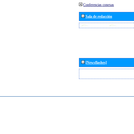
Conferencias conexas
Sala de redacción
[Newsflashes]