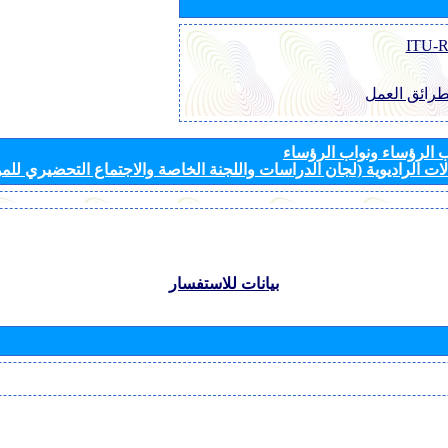
طرائق العمل
الرؤساء ونواب الرؤساء
ات الراديوية (لجان الدراسات واللجنة الخاصة والاجتماع التحضيري للمؤ
بيانات للاستفسار