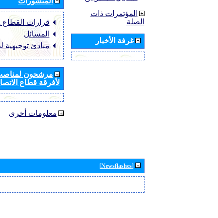
المنشورات
المؤتمرات ذات
الصلة
قرارات القطاع ‏ITU-R
المسائل
غرفة الأخبار
مبادئ توجيهية ل
مرشحون لمناصب 
لأفرقة قطاع الاتصال
معلومات أخرى
[Newsflashes]