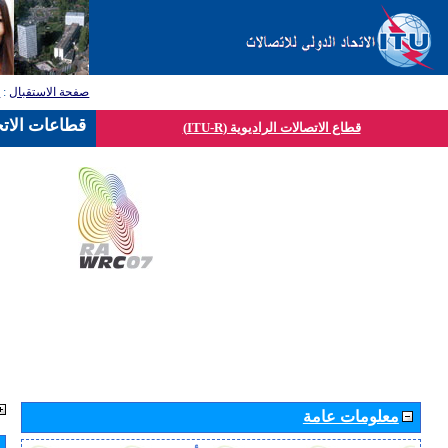
صفحة الاستقبال
:
ق
قطاعات الاتح
قطاع الاتصالات الراديوية (ITU-R)
معلومات عامة