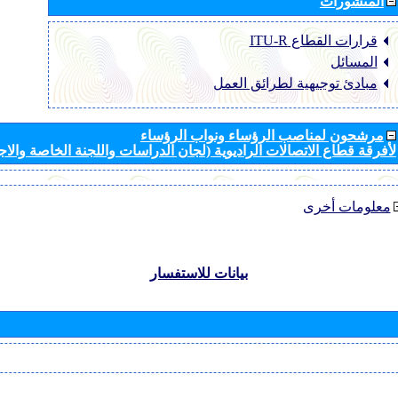
المنشورات
قرارات القطاع ‏ITU-R
المسائل
مبادئ توجيهية لطرائق العمل
مرشحون لمناصب الرؤساء ونواب الرؤساء
لأفرقة قطاع الاتصالات الراديوية (لجان الدراسات واللجنة الخاصة والا
معلومات أخرى
بيانات للاستفسار