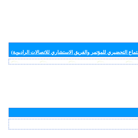
جتماع التحضيري للمؤتمر والفريق الاستشاري للاتصالات الراديوية)