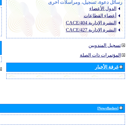
رسائل دعوة، تسجيل، ومراسلات أخرى
الدول الأعضاء
أعضاء القطاعات
النشرة الإدارية CACE/404
النشرة الإدارية CACE/427
تسجيل المندوبين
المؤتمرات ذات الصلة
غرفة الأخبار
[Newsflashes]