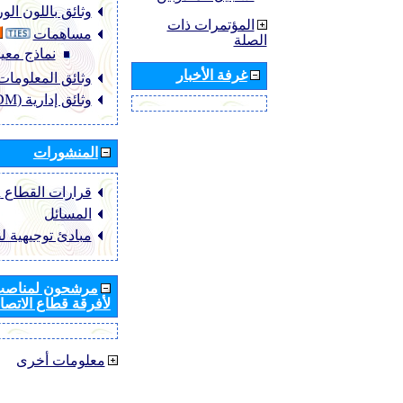
وثائق باللون ال
المؤتمرات ذات
مساهمات
الصلة
نماذج معيا
غرفة الأخبار
وثائق المعلومات (NFO
وثائق إدارية (ADM)
المنشورات
قرارات القطاع ‏ITU-R
المسائل
مبادئ توجيهية ل
مرشحون لمناصب 
لأفرقة قطاع الاتصال
معلومات أخرى