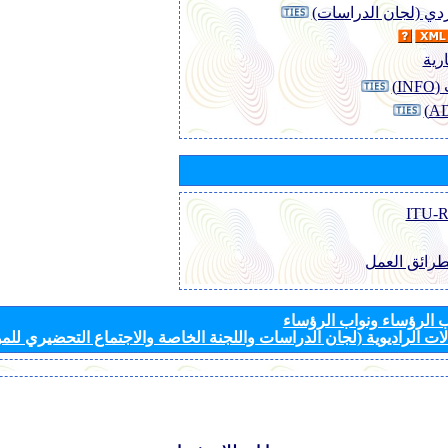
وردي (لجان الدراسات)
رية
I)
طرائق العمل
الرؤساء ونواب الرؤساء
ات الراديوية (لجان الدراسات واللجنة الخاصة والاجتماع التحضيري للمؤ