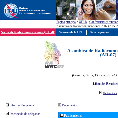
Pagína principal
:
UIT-R
:
Conferencias y reunio
Asamblea de Radiocomunicaciones 2007 (AR-07
Sector de Radiocomunicaciones (UIT-R)
Sectores de la UIT
Sala de prensa
Asamblea de Radiocomun
(AR-07)
(Ginebra, Suiza, 15 de octubre-19
Libro del Resoluci
Contraer todo
Información general
Documentos
Inscripción de delegados
Publicaciones