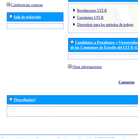
Conferencias conexas
Resoluciones UIT-R
Sala de redacción
Cuestiones UIT-R
Directrices para los métodos de trabajo
Candidatos a Presidentes y Vicepreside
de las Comisiones de Estudio del UIT R 
Otras informaciones
Contactos
[Newsflashes]