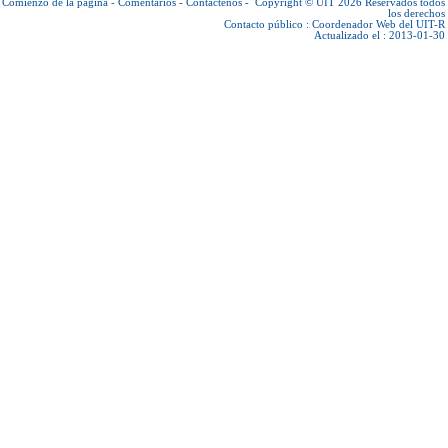
Comienzo de la página
-
Comentarios
-
Contáctenos
-
Copyright © UIT 2026
Reservados todos
los derechos
Contacto público :
Coordenador Web del UIT-R
Actualizado el : 2013-01-30