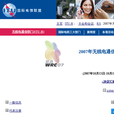
主页
:
ITU-R
； :
大会和会议
; :
RA
: 2007
无线电通信部门(ITU-R)
国际电联三大部门
新闻室
各项活动
2007年无线电通信
(2007年10月15日-10
«决议汇
全部收
一般信息
代表注册